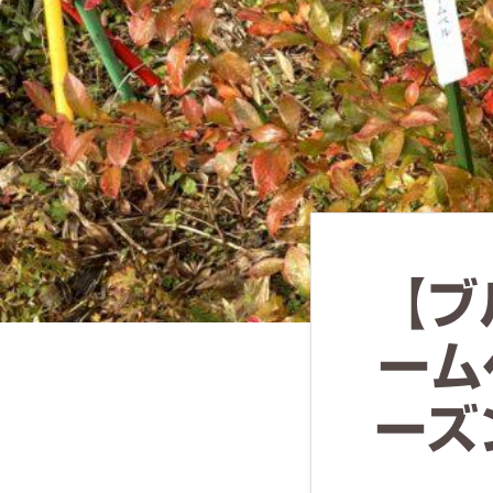
ず
幅
広
く
釣
り
を
紹
【ブ
介
し
ーム
ま
す
ーズ