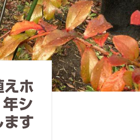
植えホ
1年シ
します