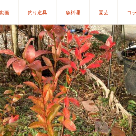
動画
釣り道具
魚料理
園芸
コ