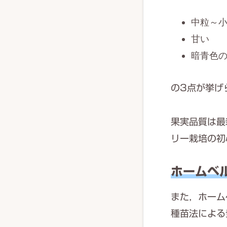
中粒～
甘い
暗青色
の3点が挙げ
果実品質は最
リー栽培の初
ホームベ
また，ホーム
種苗法による