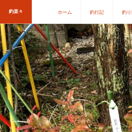
Skip
Skip
釣楽々
ホーム
釣行記
釣り
to
to
primary
main
海
navigation
content
水・
淡
水，
ル
ア
ー・
エ
サ
問
わ