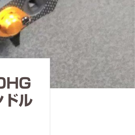
0HG
ンドル