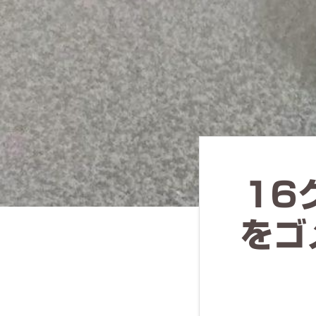
ず
幅
広
く
釣
り
を
紹
16
介
し
をゴ
ま
す