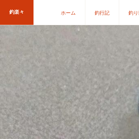
Skip
Skip
釣楽々
ホーム
釣行記
釣り
to
to
primary
main
海
navigation
content
水・
淡
水，
ル
ア
ー・
エ
サ
問
わ