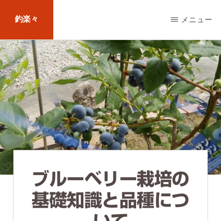
Skip
釣楽々
メニュー
to
main
海
content
水・
淡
水，
ル
ア
ー・
エ
ブルーベリー栽培の
サ
問
基礎知識と品種につ
わ