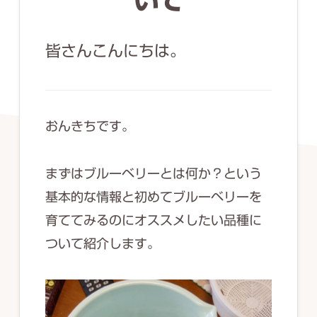
いて
ず
幅
皆さんこんにちは。
広
く
釣
り
おんきちです。
を
紹
まずはブルーベリーとは何か？という
介
基本的な情報と初めてブルーベリーを
し
育ててみるのにオススメしたい品種に
ま
ついて紹介します。
す