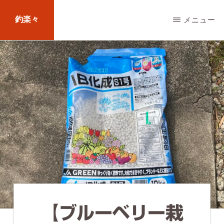
Skip
釣楽々
メニュー
to
main
海
content
水・
淡
水，
ル
ア
ー・
エ
サ
問
【ブルーベリー栽
わ