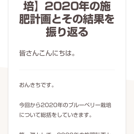
ず
培】2020年の施
幅
肥計画とその結果を
広
振り返る
く
釣
り
皆さんこんにちは。
を
紹
介
おんきちです。
し
ま
今回から2020年のブルーベリー栽培
す
について総括をしていきます。