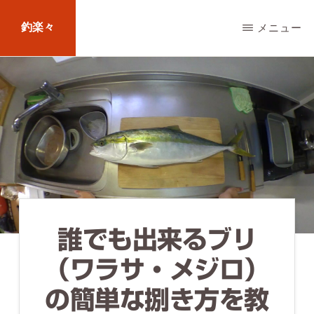
Skip
釣楽々
メニュー
to
main
海
content
水・
淡
水，
ル
ア
ー・
エ
誰でも出来るブリ
サ
（ワラサ・メジロ）
問
の簡単な捌き方を教
わ