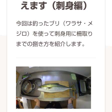
ず
えます（刺身編）
幅
広
今回は釣ったブリ（ワラサ・メ
く
ジロ）を使って刺身用に柵取り
釣
までの捌き方を紹介します。
り
を
紹
介
し
ま
す