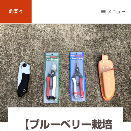
Skip
釣楽々
メニュー
to
main
海
content
水・
淡
水，
ル
ア
ー・
エ
サ
問
【ブルーベリー栽培
わ