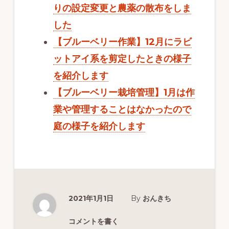
りの設定変更と農薬の散布をしま
b
t
n
した
o
e
a
【ブルーベリー作業】12月にラビ
ットアイ系を剪定したときの様子
o
r
を紹介します
【ブルーベリー栽培管理】1月は作
k
業や管理することはなかったので
庭の様子を紹介します
2021年1月1日
By
おんきち
コメントを書く