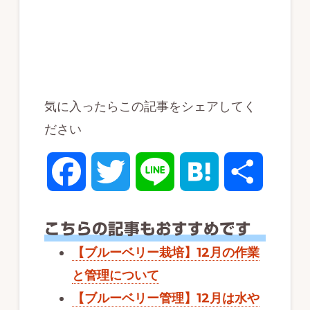
気に入ったらこの記事をシェアしてく
ださい
F
T
L
H
共
a
w
i
a
有
こちらの記事もおすすめです
c
i
n
t
【ブルーベリー栽培】12月の作業
と管理について
e
t
e
e
【ブルーベリー管理】12月は水や