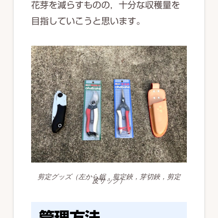
花芽を減らすものの，十分な収穫量を
目指していこうと思います。
剪定グッズ（左から鋸，剪定鋏，芽切鋏，剪定
皮サック）
管理方法