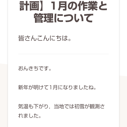
ず
計画】1月の作業と
幅
管理について
広
く
皆さんこんにちは。
釣
り
を
紹
おんきちです。
介
し
新年が明けて1月になりましたね。
ま
す
気温も下がり，当地では初雪が観測さ
れました。