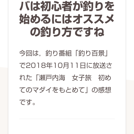
ず
バは初心者が釣りを
幅
始めるにはオススメ
広
の釣り方ですね
く
釣
り
今回は，釣り番組「釣り百景」
を
で2018年10月11日に放送さ
紹
れた「瀬戸内海 女子旅 初め
介
てのマダイをもとめて」の感想
し
ま
です。
す