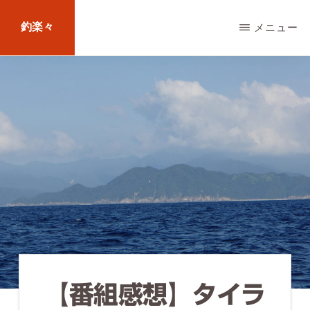
Skip
釣楽々
メニュー
to
main
海
content
水・
淡
水，
ル
ア
ー・
エ
サ
問
【番組感想】タイラ
わ