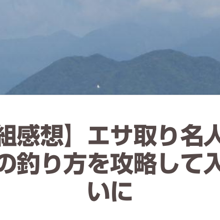
組感想】エサ取り名
の釣り方を攻略して
いに