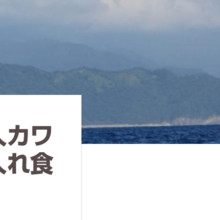
人カワ
入れ食