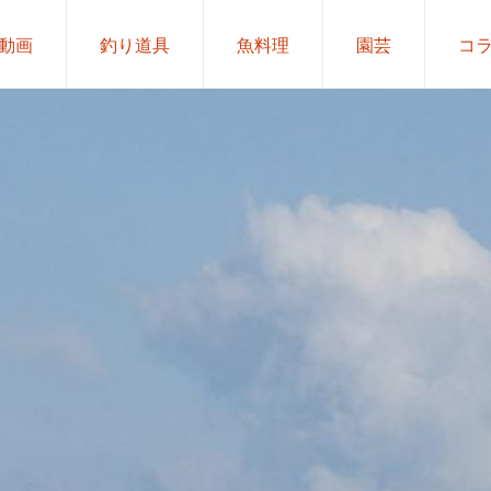
動画
釣り道具
魚料理
園芸
コ