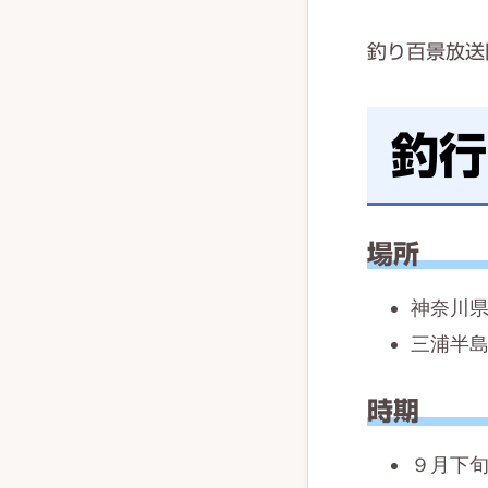
釣り百景放送
釣行
場所
神奈川
三浦半
時期
９月下