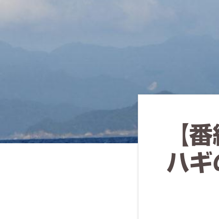
ず
幅
広
く
釣
り
を
紹
【番
介
し
ハギ
ま
す