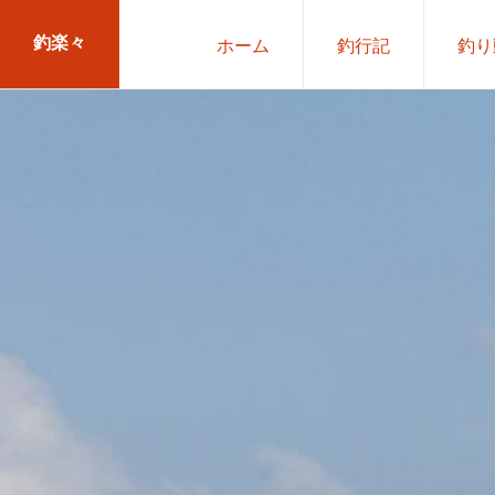
Skip
Skip
釣楽々
ホーム
釣行記
釣り
to
to
primary
main
海
navigation
content
水・
淡
水，
ル
ア
ー・
エ
サ
問
わ