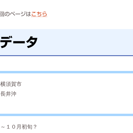
回のページは
こちら
データ
県横須賀市
島長井沖
旬～１０月初旬？