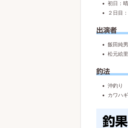
初日：
２日目
出演者
飯田純
松元絵
釣法
沖釣り
カワハ
釣果