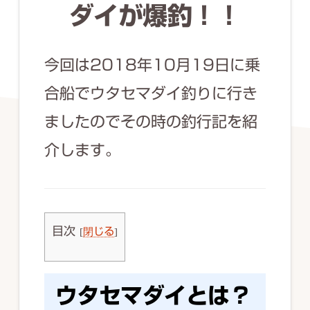
ず
ダイが爆釣！！
幅
広
今回は2018年10月19日に乗
く
合船でウタセマダイ釣りに行き
釣
ましたのでその時の釣行記を紹
り
を
介します。
紹
介
し
目次
[
閉じる
]
ま
す
ウタセマダイとは？