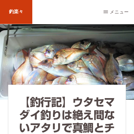
Skip
釣楽々
メニュー
to
main
海
content
水・
淡
水，
ル
ア
ー・
エ
【釣行記】ウタセマ
サ
ダイ釣りは絶え間な
問
いアタリで真鯛とチ
わ