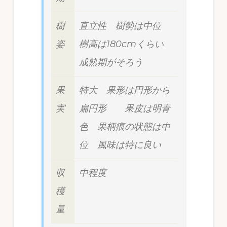
樹
直立性 樹勢は中位
姿
樹高は180cmくらい
成熟期がそろう
果
特大 果形は円形から
実
扁円形 果皮は明青
色 果柄痕の状態は中
位 風味は特に良い
収
中程度
穫
量