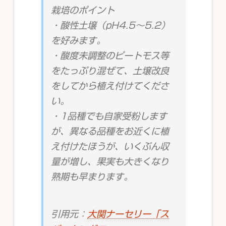
栽培のポイント
・酸性土壌（pH4.5～5.2）
を好みます。
・酸度未調整のピートモス等
をたっぷり混ぜて、土壌改良
をしてから植え付けてくださ
い。
・1品種でも自家受粉します
が、異なる品種をお近くに植
え付けたほうが、いくぶん収
量が増し、果実も大きくなり
熟期も早まります。
引用元：
大関ナーセリー「ス