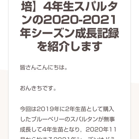
ず
培】4年生スパルタ
幅
ンの2020-2021
広
年シーズン成長記録
く
を紹介します
釣
り
を
皆さんこんにちは。
紹
介
おんきちです。
し
ま
今回は2019年に2年生苗として購入
す
したブルーベリーのスパルタンが無事
成長して4年生苗となり，2020年11