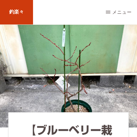
Skip
釣楽々
メニュー
to
main
海
content
水・
淡
水，
ル
ア
ー・
エ
サ
問
【ブルーベリー栽
わ