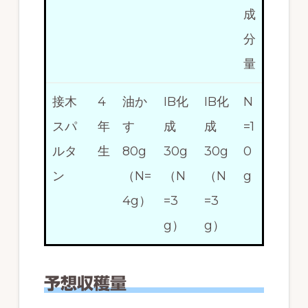
成
分
量
接木
4
油か
IB化
IB化
N
スパ
年
す
成
成
=1
ルタ
生
80g
30g
30g
0
ン
（N=
（N
（N
g
4g）
=3
=3
g）
g）
予想収穫量