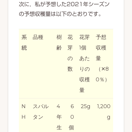
次に，私が予想した2021年シーズン
の予想収穫量は以下のとおりです。
品種
樹
花
花芽
予想
系
齢
芽
1個
収穫
統
の
あた
量
数
りの
（✕8
収穫
0％）
量
N
スパル
4
6
25g
1,200
H
タン
年
0
g
生
個