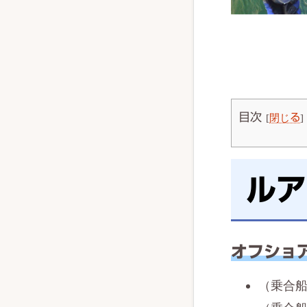
目次
[
閉じる
]
ルア
オフショ
（乗合船