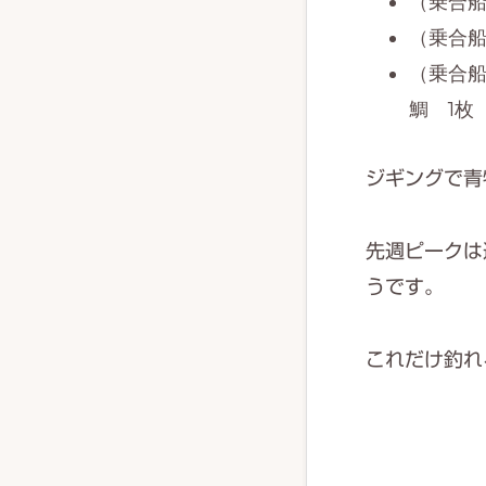
（乗合船
（乗合船
（乗合船
鯛 1枚
ジギングで青
先週ピークは
うです。
これだけ釣れ