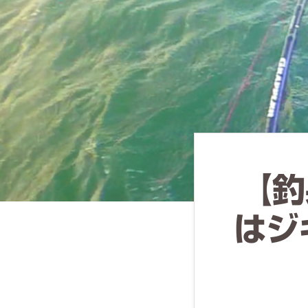
ず
幅
広
く
釣
り
を
紹
【釣
介
し
はジ
ま
す