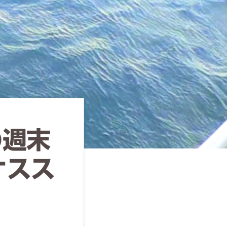
の週末
オスス