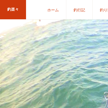
Skip
Skip
釣楽々
ホーム
釣行記
釣り
to
to
primary
main
海
navigation
content
水・
淡
水，
ル
ア
ー・
エ
サ
問
わ