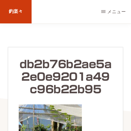
Skip
釣楽々
メニュー
to
main
海
content
水・
淡
水，
db2b76b2ae5a
ル
2e0e9201a49
ア
ー・
c96b22b95
エ
サ
問
わ