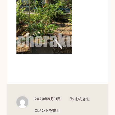
ず
幅
広
く
釣
り
を
紹
介
し
ま
す
2020年9月11日
By
おんきち
コメントを書く