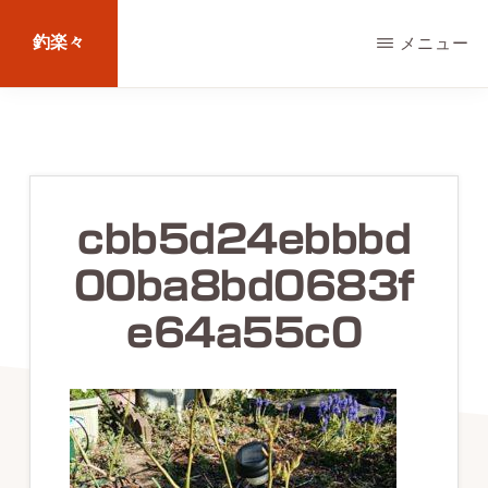
Skip
釣楽々
メニュー
to
main
海
content
水・
淡
水，
cbb5d24ebbbd
ル
00ba8bd0683f
ア
ー・
e64a55c0
エ
サ
問
わ