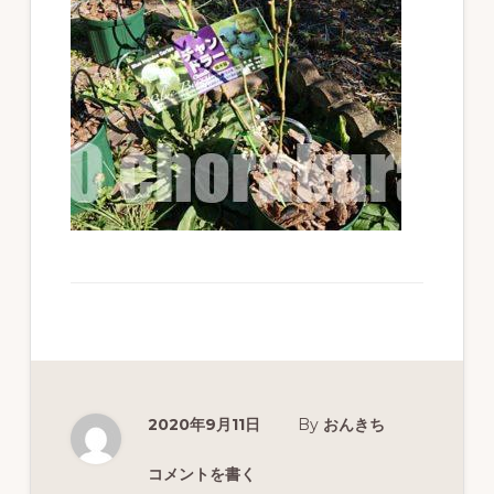
ず
幅
広
く
釣
り
を
紹
介
し
ま
す
2020年9月11日
By
おんきち
コメントを書く