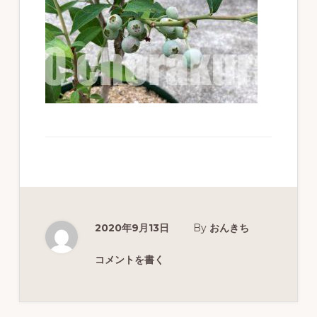
ず
幅
広
く
釣
り
を
紹
介
し
2020年9月13日
By
おんきち
ま
コメントを書く
す
Reader