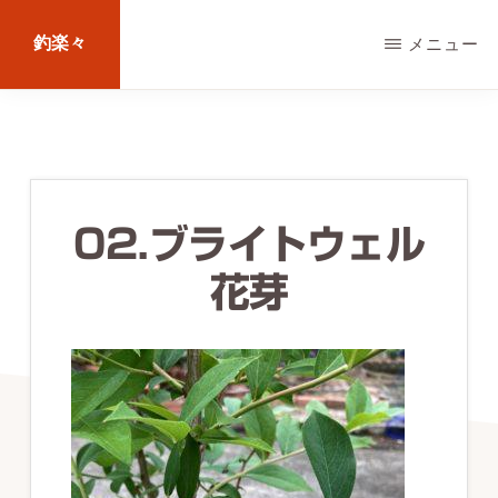
Skip
釣楽々
メニュー
to
main
海
content
水・
淡
水，
02.ブライトウェル
ル
花芽
ア
ー・
エ
サ
問
わ