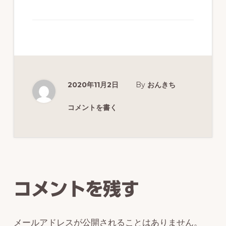
ず
幅
広
く
釣
2020年11月2日
By
おんきち
り
を
コメントを書く
紹
介
Reader
し
Interactions
ま
コメントを残す
す
メールアドレスが公開されることはありません。