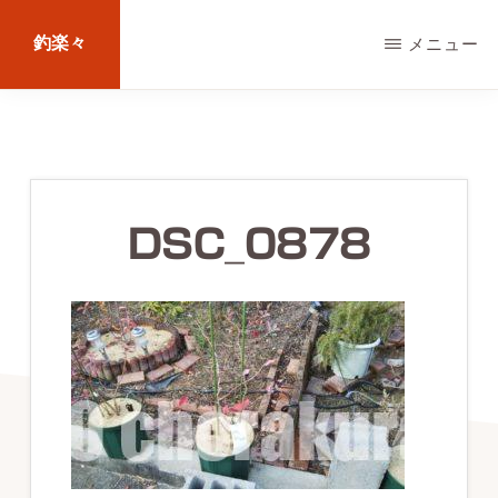
Skip
釣楽々
メニュー
to
main
海
content
水・
淡
水，
DSC_0878
ル
ア
ー・
エ
サ
問
わ