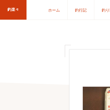
Skip
Skip
釣楽々
ホーム
釣行記
釣り
to
to
primary
main
海
navigation
content
水・
淡
水，
ル
ア
ー・
エ
サ
問
わ