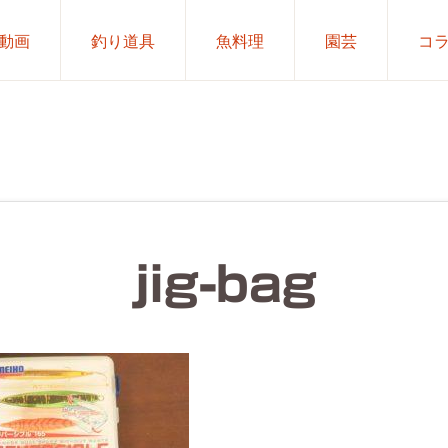
動画
釣り道具
魚料理
園芸
コ
jig-bag