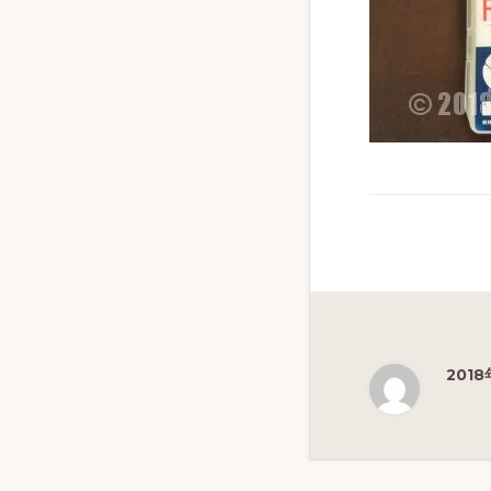
ず
幅
広
く
釣
り
を
紹
介
し
ま
2018
す
Reade