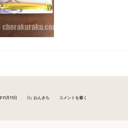
年11月11日
By
おんきち
コメントを書く
r