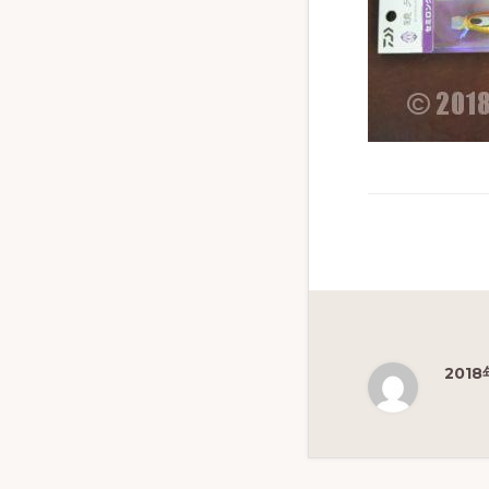
ず
幅
広
く
釣
り
を
紹
介
し
ま
2018
す
Reade