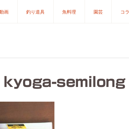
動画
釣り道具
魚料理
園芸
コ
kyoga-semilong