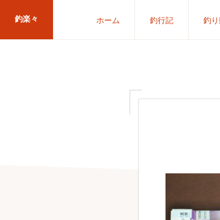
Skip
Skip
釣楽々
ホーム
釣行記
釣り
to
to
primary
main
海
navigation
content
水・
淡
水，
ル
ア
ー・
エ
サ
問
わ