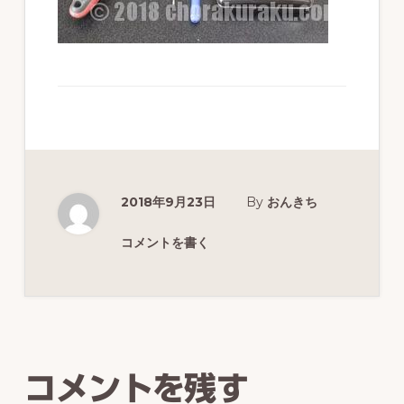
ず
幅
広
く
釣
り
を
2018年9月23日
By
おんきち
紹
コメントを書く
介
し
Reader
ま
Interactions
す
コメントを残す