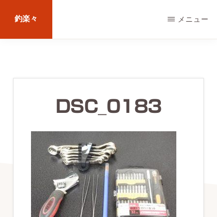
Skip
釣楽々
メニュー
to
main
海
content
水・
淡
水，
DSC_0183
ル
ア
ー・
エ
サ
問
わ