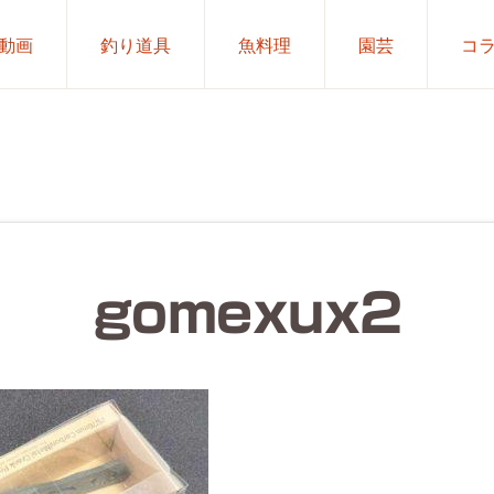
動画
釣り道具
魚料理
園芸
コ
gomexux2