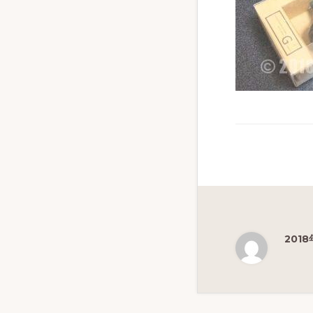
ず
幅
広
く
釣
り
を
紹
介
し
ま
2018
す
Reade