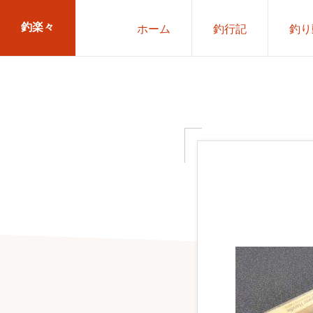
Skip
Skip
釣楽々
ホーム
釣行記
釣り
to
to
primary
main
海
navigation
content
水・
淡
水，
ル
ア
ー・
エ
サ
問
わ