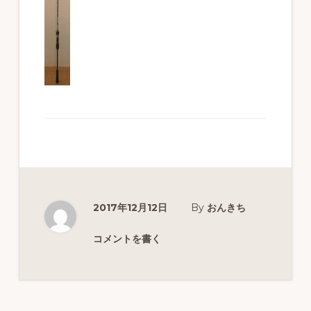
ず
幅
広
く
釣
り
を
紹
介
2017年12月12日
By
おんきち
し
ま
コメントを書く
す
Reader