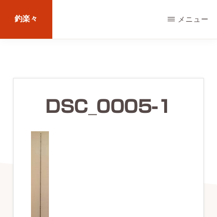
Skip
釣楽々
メニュー
to
main
海
content
水・
淡
水，
DSC_0005-1
ル
ア
ー・
エ
サ
問
わ