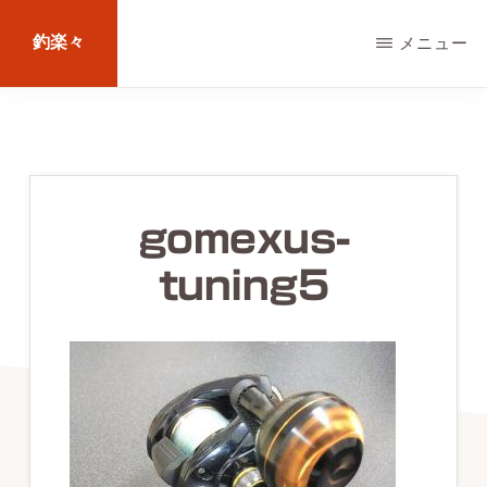
Skip
釣楽々
メニュー
to
main
海
content
水・
淡
水，
gomexus-
ル
tuning5
ア
ー・
エ
サ
問
わ