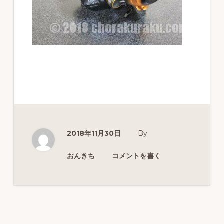
ず
幅
広
く
釣
り
を
紹
2018年11月30日
By
介
し
おんきち
コメントを書く
ま
す
Reader
Interactions