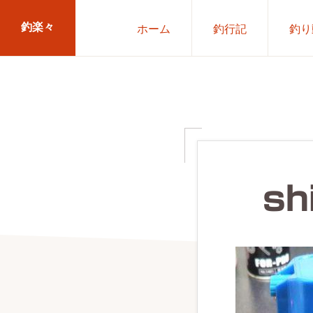
Skip
Skip
釣楽々
ホーム
釣行記
釣り
to
to
primary
main
海
navigation
content
水・
淡
水，
ル
ア
sh
ー・
エ
サ
問
わ