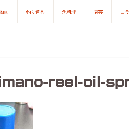
動画
釣り道具
魚料理
園芸
コ
imano-reel-oil-sp