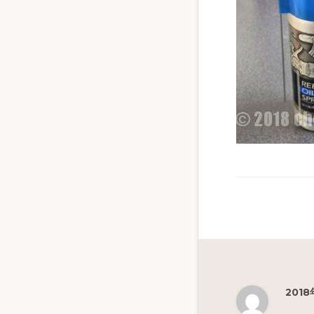
ず
幅
広
く
釣
り
を
紹
介
し
ま
す
2018