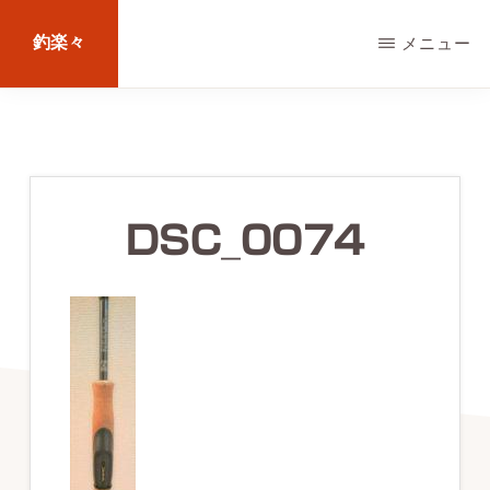
Skip
釣楽々
メニュー
to
main
海
content
水・
淡
水，
DSC_0074
ル
ア
ー・
エ
サ
問
わ