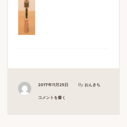
ず
幅
広
く
釣
り
を
紹
介
2017年11月25日
By
おんきち
し
ま
コメントを書く
す
Reader