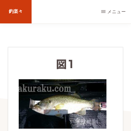
Skip
釣楽々
メニュー
to
main
海
content
水・
淡
水，
図1
ル
ア
ー・
エ
サ
問
わ