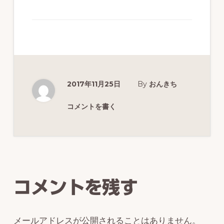
ず
幅
広
く
釣
2017年11月25日
By
おんきち
り
を
コメントを書く
紹
介
Reader
し
Interactions
ま
コメントを残す
す
メールアドレスが公開されることはありません。