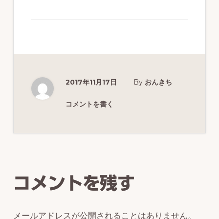
ず
幅
広
く
釣
2017年11月17日
By
おんきち
り
を
コメントを書く
紹
介
Reader
し
Interactions
ま
コメントを残す
す
メールアドレスが公開されることはありません。