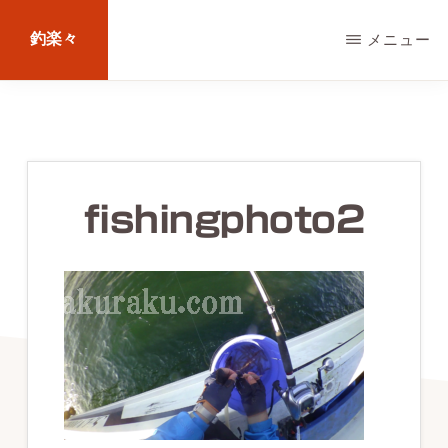
Skip
釣楽々
メニュー
to
main
海
content
水・
淡
水，
fishingphoto2
ル
ア
ー・
エ
サ
問
わ