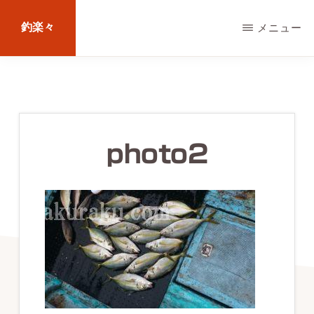
Skip
釣楽々
メニュー
to
main
海
content
水・
淡
水，
photo2
ル
ア
ー・
エ
サ
問
わ