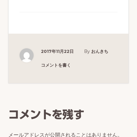
ず
幅
広
く
釣
2017年11月22日
By
おんきち
り
を
コメントを書く
紹
介
Reader
し
Interactions
ま
コメントを残す
す
メールアドレスが公開されることはありません。