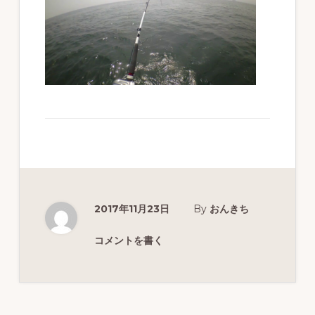
ず
幅
広
く
釣
り
を
紹
介
2017年11月23日
By
おんきち
し
ま
コメントを書く
す
Reader