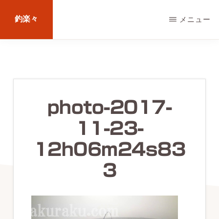
Skip
釣楽々
メニュー
to
main
海
content
水・
淡
水，
photo-2017-
ル
11-23-
ア
ー・
12h06m24s83
エ
3
サ
問
わ