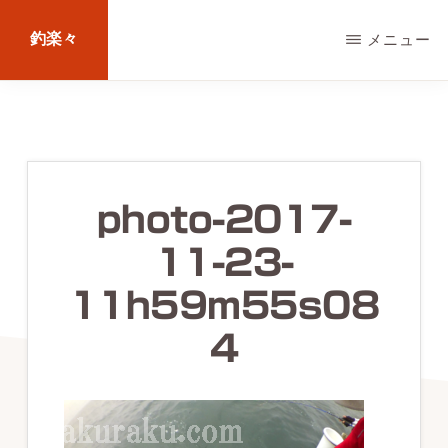
Skip
釣楽々
メニュー
to
main
海
content
水・
淡
水，
photo-2017-
ル
11-23-
ア
ー・
11h59m55s08
エ
4
サ
問
わ