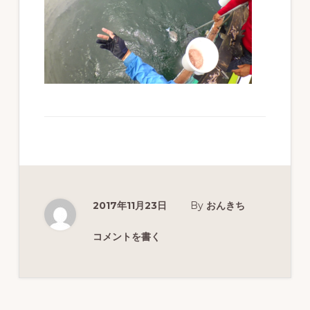
ず
幅
広
く
釣
り
を
紹
介
2017年11月23日
By
おんきち
し
ま
コメントを書く
す
Reader