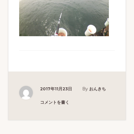
ず
幅
広
く
釣
り
を
紹
介
2017年11月23日
By
おんきち
し
ま
コメントを書く
す
Reader