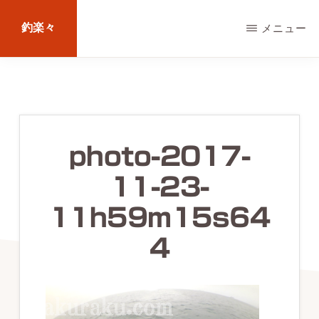
Skip
釣楽々
メニュー
to
main
海
content
水・
淡
水，
photo-2017-
ル
11-23-
ア
ー・
11h59m15s64
エ
4
サ
問
わ