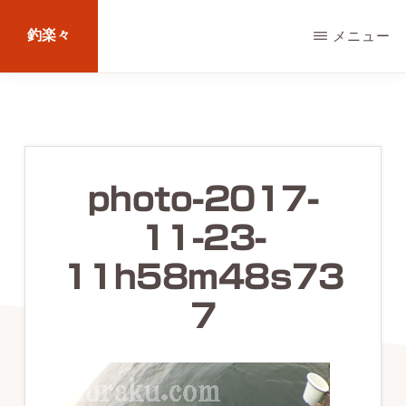
Skip
釣楽々
メニュー
to
main
海
content
水・
淡
水，
photo-2017-
ル
11-23-
ア
ー・
11h58m48s73
エ
7
サ
問
わ