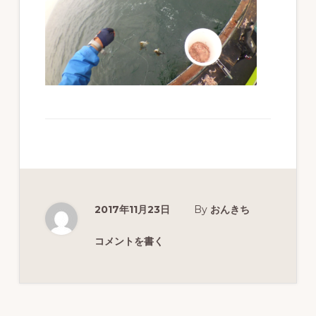
ず
幅
広
く
釣
り
を
紹
介
2017年11月23日
By
おんきち
し
ま
コメントを書く
す
Reader