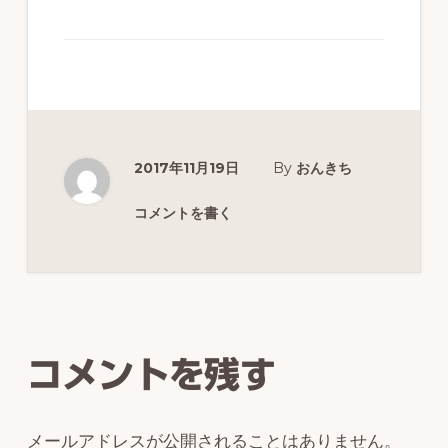
ず
幅
広
く
釣
2017年11月19日
By
おんきち
り
を
コメントを書く
紹
介
Reader
し
Interactions
ま
コメントを残す
す
メールアドレスが公開されることはありません。