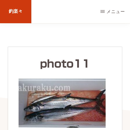
Skip
釣楽々
メニュー
to
main
海
content
水・
淡
水，
photo11
ル
ア
ー・
エ
サ
問
わ