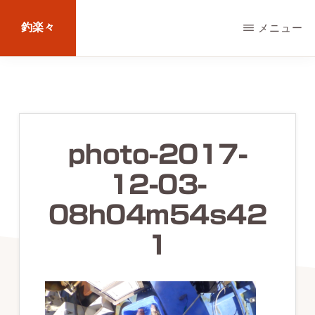
Skip
釣楽々
メニュー
to
main
海
content
水・
淡
水，
photo-2017-
ル
12-03-
ア
ー・
08h04m54s42
エ
1
サ
問
わ