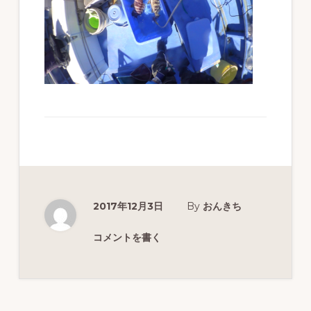
ず
幅
広
く
釣
り
を
紹
介
2017年12月3日
By
おんきち
し
ま
コメントを書く
す
Reader