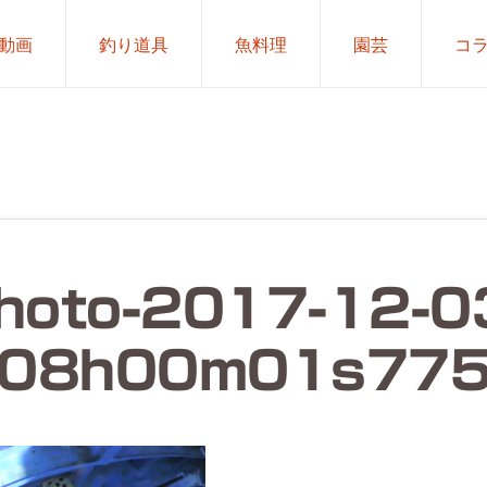
動画
釣り道具
魚料理
園芸
コ
hoto-2017-12-0
08h00m01s77