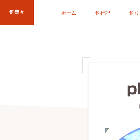
Skip
Skip
釣楽々
ホーム
釣行記
釣り
to
to
primary
main
海
navigation
content
水・
淡
水，
ル
ア
p
ー・
エ
サ
問
わ