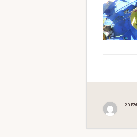
ず
幅
広
く
釣
り
を
紹
介
し
ま
2017
す
Reade