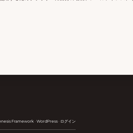
enesis Framework
·
WordPress
·
ログイン