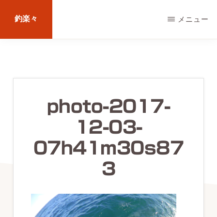
Skip
釣楽々
メニュー
to
main
海
content
水・
淡
水，
photo-2017-
ル
12-03-
ア
ー・
07h41m30s87
エ
3
サ
問
わ