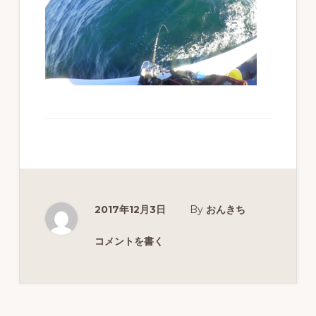
ず
幅
広
く
釣
り
を
紹
介
2017年12月3日
By
おんきち
し
ま
コメントを書く
す
Reader