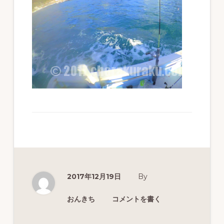
ず
幅
広
く
釣
り
を
紹
介
し
ま
2017年12月19日
By
す
おんきち
コメントを書く