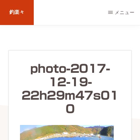
Skip
釣楽々
メニュー
to
main
海
content
水・
淡
水，
photo-2017-
ル
12-19-
ア
ー・
22h29m47s01
エ
0
サ
問
わ