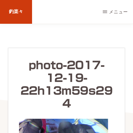
Skip
釣楽々
メニュー
to
main
海
content
水・
淡
水，
photo-2017-
ル
12-19-
ア
ー・
22h13m59s29
エ
4
サ
問
わ