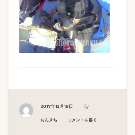
ず
幅
広
く
釣
り
を
紹
介
し
ま
2017年12月19日
By
す
おんきち
コメントを書く