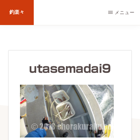
Skip
釣楽々
メニュー
to
main
海
content
水・
淡
水，
utasemadai9
ル
ア
ー・
エ
サ
問
わ