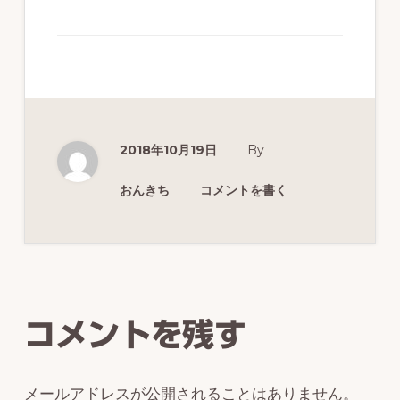
ず
幅
広
く
釣
2018年10月19日
By
り
を
おんきち
コメントを書く
紹
介
Reader
し
Interactions
ま
コメントを残す
す
メールアドレスが公開されることはありません。