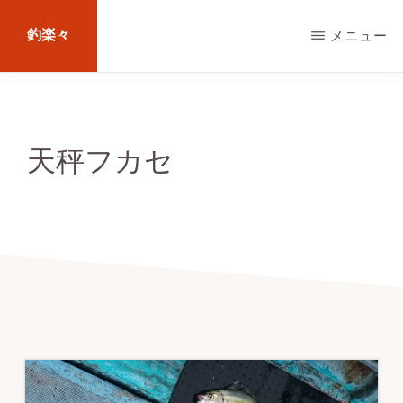
Skip
釣楽々
メニュー
to
main
海
content
水・
淡
天秤フカセ
水，
ル
ア
ー・
エ
サ
問
わ