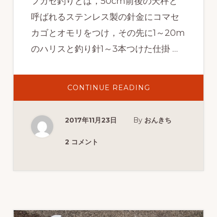
フカセ釣りとは，50cm前後の天秤と
呼ばれるステンレス製の針金にコマセ
カゴとオモリをつけ，その先に1～20m
のハリスと釣り針1～3本つけた仕掛 …
ABOUT
CONTINUE READING
2017
年
8
月
2017年11月23日
By
おんきち
11
日
の
天
2 コメント
秤
フ
カ
セ
釣
り
で
シ
マ
ア
ジ