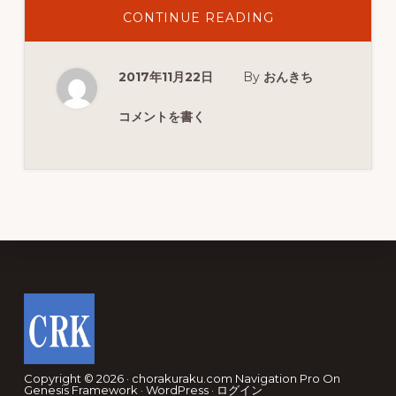
ABOUT
CONTINUE READING
シ
マ
ア
ジ
2017年11月22日
By
おんきち
釣
行
動
画
コメントを書く
Footer
Copyright © 2026 · chorakuraku.com
Navigation Pro
On
Genesis Framework
·
WordPress
·
ログイン