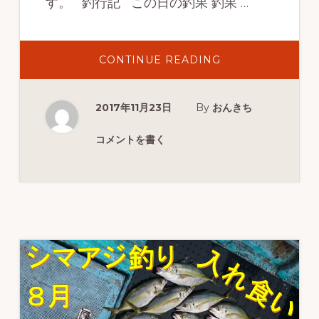
す。 釣行記 この日の釣果 釣果 …
ABOUT
CONTINUE READING
イ
サ
キ・
サ
2017年11月23日
By
おんきち
バ
釣
行
動
コメントを書く
画