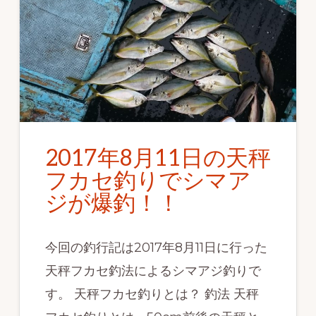
ず
幅
広
く
釣
り
を
2017年8月11日の天秤
紹
フカセ釣りでシマア
介
ジが爆釣！！
し
ま
今回の釣行記は2017年8月11日に行った
す
天秤フカセ釣法によるシマアジ釣りで
す。 天秤フカセ釣りとは？ 釣法 天秤