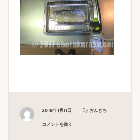
ず
幅
広
く
釣
り
を
紹
介
し
ま
2018年1月11日
By
おんきち
す
コメントを書く