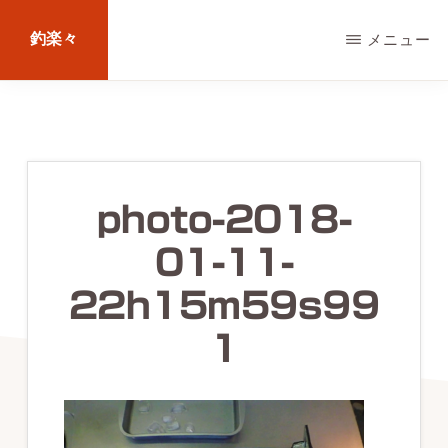
Skip
釣楽々
メニュー
to
main
海
content
水・
淡
水，
photo-2018-
ル
01-11-
ア
ー・
22h15m59s99
エ
1
サ
問
わ