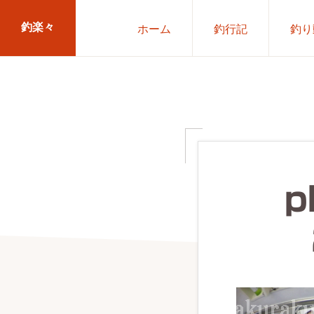
Skip
Skip
釣楽々
ホーム
釣行記
釣り
to
to
primary
main
海
navigation
content
水・
淡
水，
ル
ア
p
ー・
エ
サ
問
わ