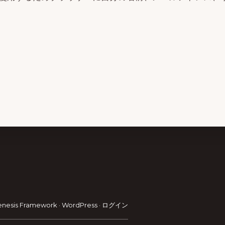
enesis Framework
·
WordPress
·
ログイン