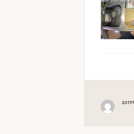
ず
幅
広
く
釣
り
を
紹
介
し
ま
2017
す
Reade