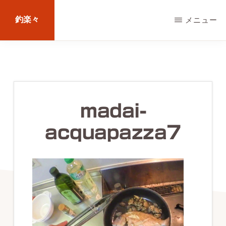
Skip
釣楽々
メニュー
to
main
海
content
水・
淡
水，
madai-
ル
acquapazza7
ア
ー・
エ
サ
問
わ