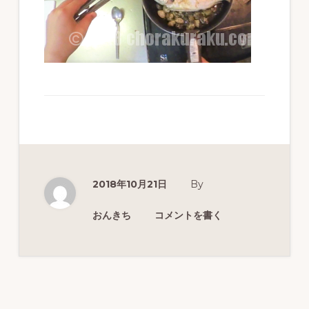
ず
幅
広
く
釣
り
を
紹
2018年10月21日
By
介
し
おんきち
コメントを書く
ま
す
Reader
Interactions