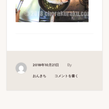
ず
幅
広
く
釣
り
を
紹
2018年10月21日
By
介
し
おんきち
コメントを書く
ま
す
Reader
Interactions