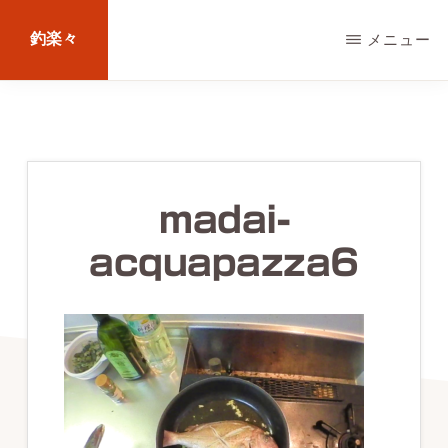
Skip
釣楽々
メニュー
to
main
海
content
水・
淡
水，
madai-
ル
acquapazza6
ア
ー・
エ
サ
問
わ