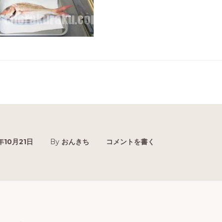
年10月21日
By
おんきち
コメントを書く
r
ctions