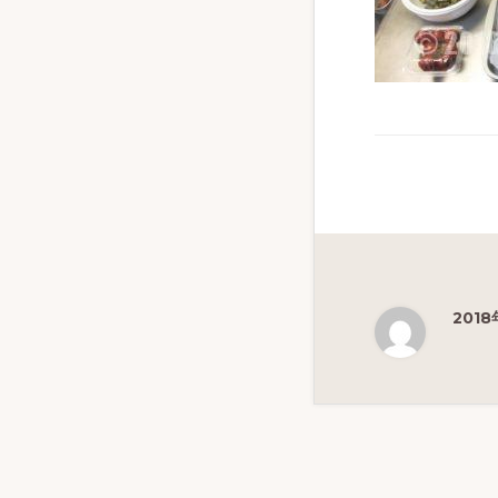
ず
幅
広
く
釣
り
を
紹
介
2018
し
ま
す
Reade
Intera