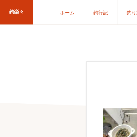
Skip
Skip
釣楽々
ホーム
釣行記
釣り
to
to
primary
main
海
navigation
content
水・
淡
水，
ル
ア
ー・
エ
サ
問
わ