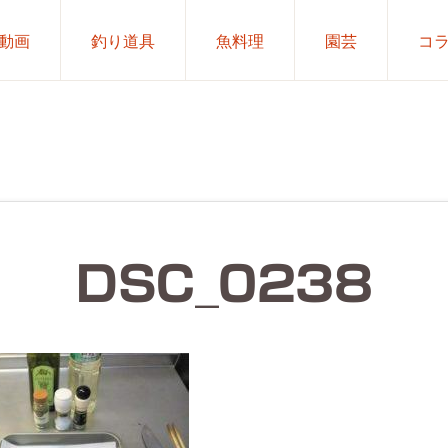
動画
釣り道具
魚料理
園芸
コ
DSC_0238