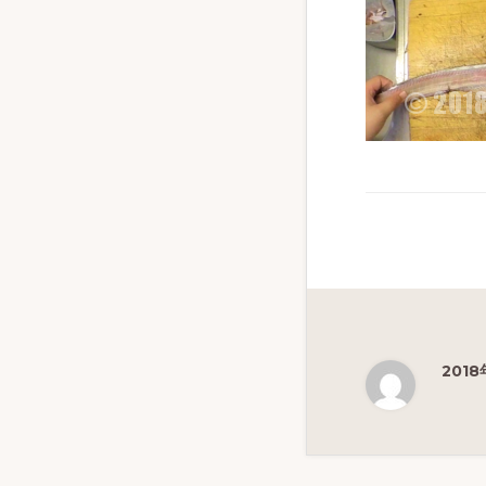
ず
幅
広
く
釣
り
を
紹
介
し
ま
2018
す
Reade