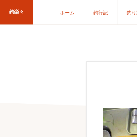
Skip
Skip
釣楽々
ホーム
釣行記
釣り
to
to
primary
main
海
navigation
content
水・
淡
水，
ル
ア
ー・
エ
サ
問
わ