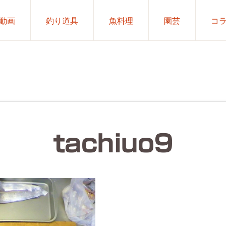
動画
釣り道具
魚料理
園芸
コ
tachiuo9