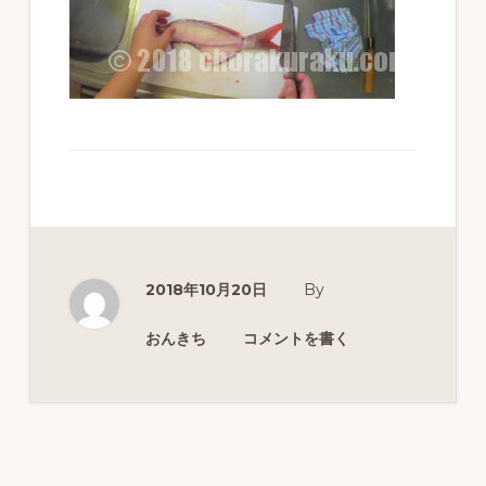
ず
幅
広
く
釣
り
を
紹
2018年10月20日
By
介
し
おんきち
コメントを書く
ま
す
Reader
Interactions