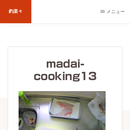
Skip
釣楽々
メニュー
to
main
海
content
水・
淡
水，
madai-
ル
cooking13
ア
ー・
エ
サ
問
わ