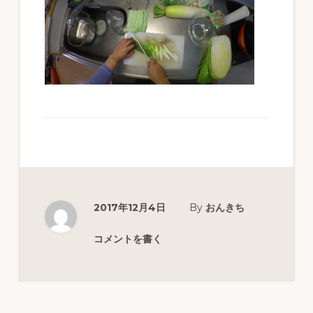
ず
幅
広
く
釣
り
を
紹
介
2017年12月4日
By
おんきち
し
ま
コメントを書く
す
Reader