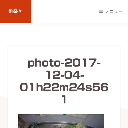
Skip
釣楽々
メニュー
to
main
海
content
水・
淡
水，
photo-2017-
ル
12-04-
ア
ー・
01h22m24s56
エ
1
サ
問
わ