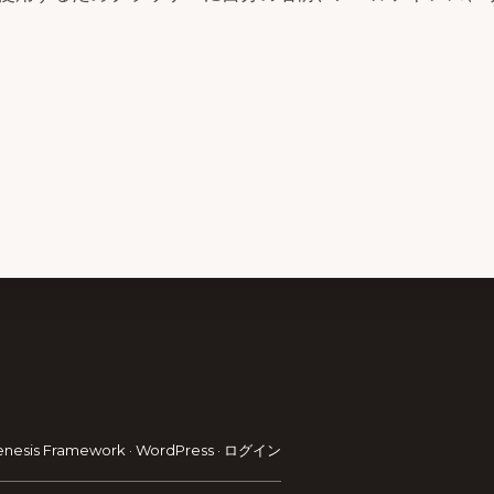
enesis Framework
·
WordPress
·
ログイン