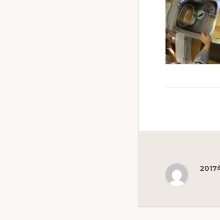
ず
幅
広
く
釣
り
を
紹
介
し
ま
201
す
Reade