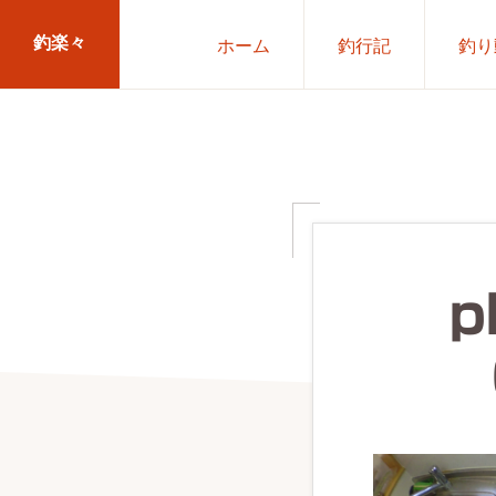
Skip
Skip
釣楽々
ホーム
釣行記
釣り
to
to
primary
main
海
navigation
content
水・
淡
水，
ル
ア
p
ー・
エ
サ
問
わ