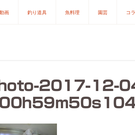
動画
釣り道具
魚料理
園芸
コ
hoto-2017-12-0
00h59m50s10