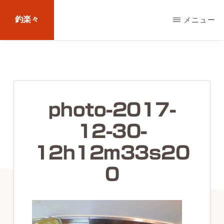
Skip
釣楽々
メニュー
to
main
海
content
水・
淡
水，
photo-2017-
ル
12-30-
ア
ー・
12h12m33s20
エ
0
サ
問
わ