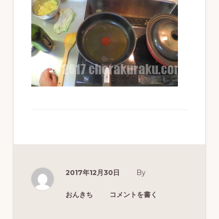
ず
幅
広
く
釣
り
を
紹
介
し
ま
2017年12月30日
By
す
おんきち
コメントを書く