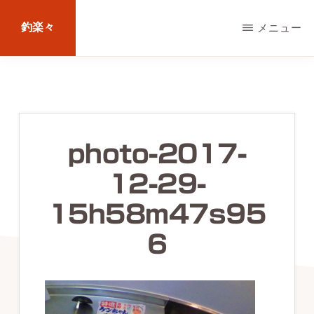
Skip
釣楽々
メニュー
to
main
海
content
水・
淡
水，
photo-2017-
ル
12-29-
ア
ー・
15h58m47s95
エ
6
サ
問
わ