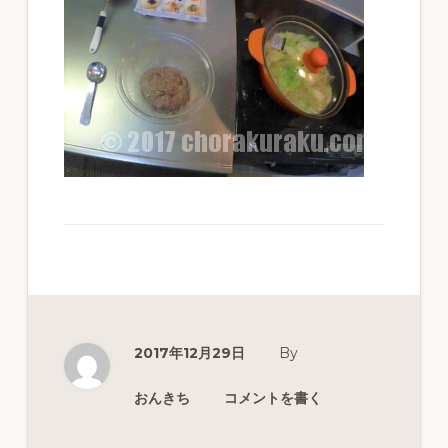
ず
幅
広
く
釣
り
を
紹
介
し
ま
2017年12月29日
By
す
おんきち
コメントを書く