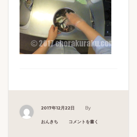
ず
幅
広
く
釣
り
を
紹
介
し
ま
2017年12月22日
By
す
おんきち
コメントを書く